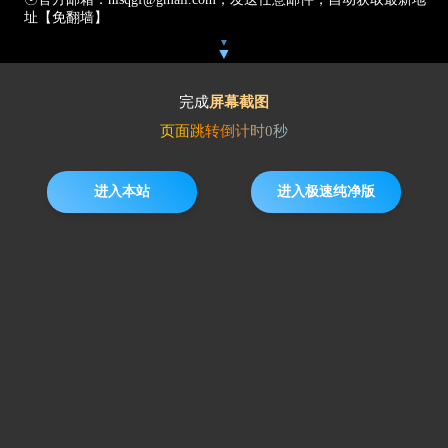
址【免翻墙】
▼
▼
完成
屏幕截图
页面跳转倒计时
0
秒
进入本站
进入极速纯净版